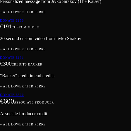
Personalized message from Jivko Sirakov (The Kaiser)
+ ALL LOWER TIER PERKS
DONATE €
150
€
191
CUSTOM VIDEO
20-second custom video from Jivko Sirakov
+ ALL LOWER TIER PERKS
DONATE €
191
€
300
CREDITS BACKER
"Backer" credit in end credits
+ ALL LOWER TIER PERKS
DONATE €
300
€
600
ASSOCIATE PRODUCER
Associate Producer credit
+ ALL LOWER TIER PERKS