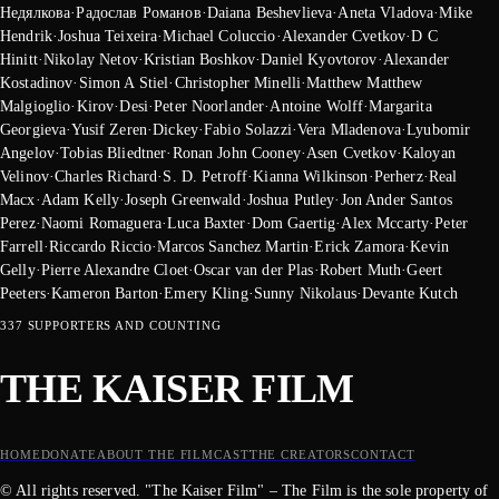
Недялкова
·
Радослав Романов
·
Daiana Beshevlieva
·
Aneta Vladova
·
Mike
Hendrik
·
Joshua Teixeira
·
Michael Coluccio
·
Alexander Cvetkov
·
D C
Hinitt
·
Nikolay Netov
·
Kristian Boshkov
·
Daniel Kyovtorov
·
Alexander
Kostadinov
·
Simon A Stiel
·
Christopher Minelli
·
Matthew Matthew
Malgioglio
·
Kirov
·
Desi
·
Peter Noorlander
·
Antoine Wolff
·
Margarita
Georgieva
·
Yusif Zeren
·
Dickey
·
Fabio Solazzi
·
Vera Mladenova
·
Lyubomir
Angelov
·
Tobias Bliedtner
·
Ronan John Cooney
·
Asen Cvetkov
·
Kaloyan
Velinov
·
Charles Richard
·
S. D. Petroff
·
Kianna Wilkinson
·
Perherz
·
Real
Macx
·
Adam Kelly
·
Joseph Greenwald
·
Joshua Putley
·
Jon Ander Santos
Perez
·
Naomi Romaguera
·
Luca Baxter
·
Dom Gaertig
·
Alex Mccarty
·
Peter
Farrell
·
Riccardo Riccio
·
Marcos Sanchez Martin
·
Erick Zamora
·
Kevin
Gelly
·
Pierre Alexandre Cloet
·
Oscar van der Plas
·
Robert Muth
·
Geert
Peeters
·
Kameron Barton
·
Emery Kling
·
Sunny Nikolaus
·
Devante Kutch
337
SUPPORTERS AND COUNTING
THE KAISER FILM
HOME
DONATE
ABOUT THE FILM
CAST
THE CREATORS
CONTACT
© All rights reserved. "The Kaiser Film" – The Film is the sole property of