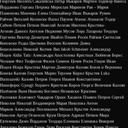
Георгиев
·
Виолета Сакалийска
·
Петър Въжаров
·
Мартин Тодовор
·
Ванеса
Йорданова
·
Гергана Петрова
·
Мирослав Маринов
·
Рая – Мария
Пламенова Минчева
·
Елена Опенхаймер
·
Иван Въжаров
·
Румен
Райчев
·
Виталий Козински
·
Васил Паунов
·
Атанас Атанасов
·
Тодор
Сабчев
·
Петков Петков
·
Николай Агопян
·
Ивелина Кръстева-
Агопян
·
Даниел Ангелов
·
Неджими Мусов
·
Лора Лазарова
·
Теодора
Гергиева
·
Виктор Димитров
·
Ивайло Пешев
·
Росен Райков
·
Светослав
Коновски
·
Радка Цветкова
·
Веселин Колевчев
·
Деяна
Бешежлиева
·
Николай Колчев
·
Ben Jakob Schmeiser
·
Александър
Йоцев
·
Aldin Tatic
·
Александра Апостолова
·
Кристиан Любенов
·
Борис
Чолаков
·
Фил Теофилов Филов
·
Симеон Цочев
·
Росен Гицов
·
Иван
Йоцов
·
Искра Кръстева
·
Мартин Димитров
·
Калоян Бонев и Вероника
Бонева
·
Калоян Георгиев
·
Марио Терзиев
·
Кирил Кръстев
·
Luka
Burmuzoski
·
Калоян Петров
·
Георги Иванов
·
Константинос
Никифорос
·
Gjorgji Stojanov
·
Кристиан Киров
·
Георги Величков
·
Калоян
Налбанов
·
Ваня Иванова
·
Богомил Нелковски
·
Kрасими
Разложки
·
Благовест Чавдаров
·
Орахн Хасанов
·
Пламен Петров
·
Сергей
Николов
·
Николай Владимиров
·
Марая Николова
·
Антон
Марков
·
Александър Пехливанов
·
Михаил Кръстев
·
Александър
Николов
·
Артур Оганесон
·
Крум Петров
·
Адриан Петков
·
Мира
Евтимова
·
Димо Йорданов
·
Теодора Еленкова Еленкова
·
Викория
Ангелова
·
Божидар Геров
·
Деян Василев
·
Константин Бонев
·
Никола