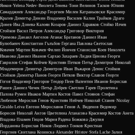
Янков
·
Yelena Nedev
·
Виолета Тенева
·
Тони Велинов Тасков
·
Юлиян
Самарджиев
·
Александър Георгиев
·
Милен Катраньовски
·
Красимир
Кралев
·
Димитър Динин
·
Владимир Василев
·
Калин Трайков
·
Драго
Донев
·
Ива Донева
·
Калоян Козаров
·
Даниел Здравков
·
Стойко Илчев
Стойков
·
Васил Петров
·
Александър Григовор
·
Виктория
Уримова
·
Данаил Ангелов
·
Атанас Братанов
·
Даниел Иван
Булюбаеич
·
Константин Гълъбов
·
Гергана Павлова
·
Светослав
Ковачев
·
Мартин Ковачев
·
Филип Йончев
·
Станислав Коев
·
Николета
Иванова
·
Даниел Иванов
·
Сархао Захараев
·
Лидия Ценова
·
Георги
Гаврилов
·
Стефан Койчев
·
Кристиян Петков
·
Петър Димитров
·
Николай
Младемиров
·
Димитър Димитров
·
Иван Въжаров
·
Денис Стойков
Стойков
·
Димитър Панов
·
Георги Петков
·
Виктор Славов
·
Георги
Гогов
·
Владимир Григоров
·
Теодор Пеев
·
Валентин Иванов
·
Борислав
Рашев
·
Даниел Чичек
·
Петър Добрев
·
Светлин Гарев
·
Пролетина
Палова
·
Румен Иваков
·
Мартин Костов
·
Павел Стоянов
·
Стефан
Любенов
·
Мирослав Генов
·
Кристиян Нейчев
·
Николай Станев
·
Nicolay
Giraldo Leiva
·
Евгени Мирославов Генов
·
А. Виденов
·
Ведомир
Борисов
·
Николай Ангов
·
Цветелина Атанасова
·
Красимир Костов
·
Анета
Владова
·
Пламен Гицов
·
Мария Радена Божкова
·
Джулия
Йорданова
·
Борислав Ников
·
Людмил Тонков
·
Кристиан
Георгиев
·
Свитлана Козинска
·
Alexander Hristov
·
Stefa Lache
·
Залия