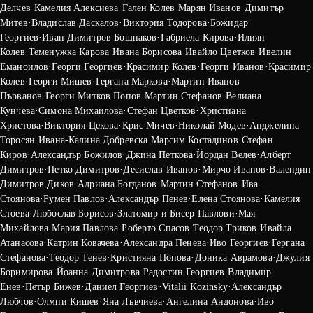
Делчев
·
Камелия Алексиева
·
Гален Колев
·
Марян Иванов
·
Димитър
Митев
·
Владислав Даскалов
·
Виктория Тодорова
·
Божидар
Георгиев
·
Иван Димитров Бошнаков
·
Габриела Кирова
·
Илиян
Колев
·
Теменужка Карова
·
Ивана Борисова
·
Ивайло Цветков
·
Ивелин
Еманоилов
·
Георги Георгиев
·
Красимир Колев
·
Георги Иванов
·
Красимир
Колев
·
Георги Мишев
·
Гергана Маркова
·
Мартин Иванов
Първанов
·
Георги Митков Попов
·
Мартин Стефанов
·
Велиана
Кунчева
·
Симона Михаилова
·
Стефан Цветков
·
Христиана
Христова
·
Виктория Цекова
·
Крис Мичев
·
Николай Модев
·
Анджелина
Торосян
·
Ивана-Калина Добревска
·
Марсим Костадинов
·
Стефан
Киров
·
Александър Божилов
·
Джина Петкова
·
Йордан Велев
·
Алберт
Димитров
·
Петко Димитров
·
Десислав Иванов
·
Мирчо Иванов
·
Валендин
Димитров Диков
·
Адриана Богданов
·
Мартин Стефанов
·
Ива
Стоянова
·
Румен Павлов
·
Александър Пенев
·
Елена Стоянова
·
Камелия
Стоева
·
Любослав Борисов
·
Златомир и Бисер Павлови
·
Мая
Михайлова
·
Мария Павлова
·
Роберто Спасов
·
Теодор Триков
·
Ивайла
Атанасова
·
Катрин Ковачева
·
Александра Пенева
·
Иво Георгиев
·
Гергана
Стефанова
·
Теодор Тенев
·
Кристияна Попова
·
Доника Аврамова
·
Джулия
Боримирова
·
Йоанна Димитрова
·
Радостин Георгиев
·
Владимир
Енев
·
Петър Бижев
·
Даниел Георгиев
·
Vitalii Kozinsky
·
Александър
Любчов
·
Олмпи Кишев
·
Яна Лъвчиева
·
Ангелина Андонова
·
Иво