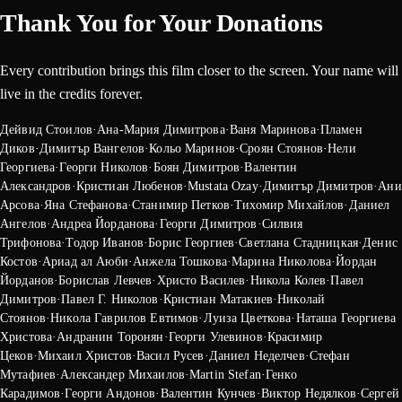
Thank You for Your Donations
Every contribution brings this film closer to the screen. Your name will
live in the credits forever.
Дейвид Стоилов
·
Ана-Мария Димитрова
·
Ваня Маринова
·
Пламен
Диков
·
Димитър Вангелов
·
Кольо Маринов
·
Сроян Стоянов
·
Нели
Георгиева
·
Георги Николов
·
Боян Димитров
·
Валентин
Александров
·
Кристиан Любенов
·
Mustata Ozay
·
Димитър Димитров
·
Ани
Арсова
·
Яна Стефанова
·
Станимир Петков
·
Тихомир Михайлов
·
Даниел
Ангелов
·
Андреа Йорданова
·
Георги Димитров
·
Силвия
Трифонова
·
Тодор Иванов
·
Борис Георгиев
·
Светлана Стадницкая
·
Денис
Костов
·
Ариад ал Аюби
·
Анжела Тошкова
·
Марина Николова
·
Йордан
Йорданов
·
Борислав Левчев
·
Христо Василев
·
Никола Колев
·
Павел
Димитров
·
Павел Г. Николов
·
Кристиан Матакиев
·
Николай
Стоянов
·
Никола Гаврилов Евтимов
·
Луиза Цветкова
·
Наташа Георгиева
Христова
·
Андранин Торонян
·
Георги Улевинов
·
Красимир
Цеков
·
Михаил Христов
·
Васил Русев
·
Даниел Неделчев
·
Стефан
Мутафиев
·
Александер Михаилов
·
Martin Stefan
·
Генко
Карадимов
·
Георги Андонов
·
Валентин Кунчев
·
Виктор Недялков
·
Сергей