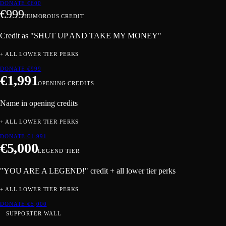
DONATE €
600
€
999
HUMOROUS CREDIT
Credit as "SHUT UP AND TAKE MY MONEY"
+ ALL LOWER TIER PERKS
DONATE €
999
€
1,991
OPENING CREDITS
Name in opening credits
+ ALL LOWER TIER PERKS
DONATE €
1,991
€
5,000
LEGEND TIER
"YOU ARE A LEGEND!" credit + all lower tier perks
+ ALL LOWER TIER PERKS
DONATE €
5,000
SUPPORTER WALL