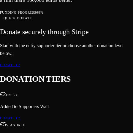
FUNDING PROGRESS
68%
QUICK DONATE
Donate securely through Stripe
Start with the entry supporter tier or choose another donation level
below.
DONATE €
2
DONATION TIERS
€
2
ENTRY
Added to Supporters Wall
DONATE €
2
€
5
STANDARD