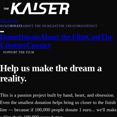
The Kaiser
HOME
DONATE
ABOUT THE FILM
CAST
THE CREATORS
CONTACT
Home
Donate
About the Film
Cast
The
Creators
Contact
SUPPORT THE FILM
Help us make the dream a
reality.
This is a passion project built by hand, heart, and obsession.
Even the smallest donation helps bring us closer to the finish
line — because if 100,000 people donate 1 euro... we'll make
a film that's 100,000 euros better.