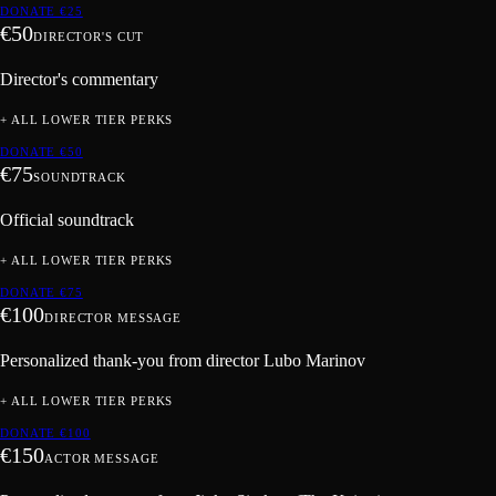
DONATE €
25
€
50
DIRECTOR'S CUT
Director's commentary
+ ALL LOWER TIER PERKS
DONATE €
50
€
75
SOUNDTRACK
Official soundtrack
+ ALL LOWER TIER PERKS
DONATE €
75
€
100
DIRECTOR MESSAGE
Personalized thank-you from director Lubo Marinov
+ ALL LOWER TIER PERKS
DONATE €
100
€
150
ACTOR MESSAGE